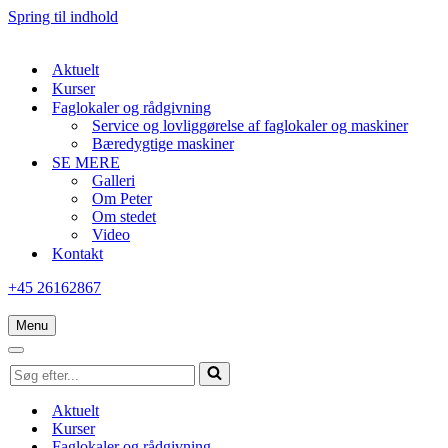
Spring til indhold
Aktuelt
Kurser
Faglokaler og rådgivning
Service og lovliggørelse af faglokaler og maskiner
Bæredygtige maskiner
SE MERE
Galleri
Om Peter
Om stedet
Video
Kontakt
+45 26162867
Menu
Navigation
menu
Navigation
Søg
menu
efter...
Aktuelt
Kurser
Faglokaler og rådgivning