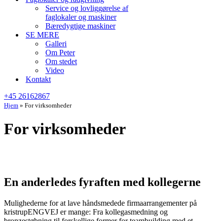
Service og lovliggørelse af
faglokaler og maskiner
Bæredygtige maskiner
SE MERE
Galleri
Om Peter
Om stedet
Video
Kontakt
+45 26162867
Hjem
»
For virksomheder
For virksomheder
En anderledes fyraften med kollegerne
Mulighederne for at lave håndsmedede firmaarrangementer på
kristrupENGVEJ er mange: Fra kollegasmedning og
bronzestøbning til forskellige former for teambuilding med et