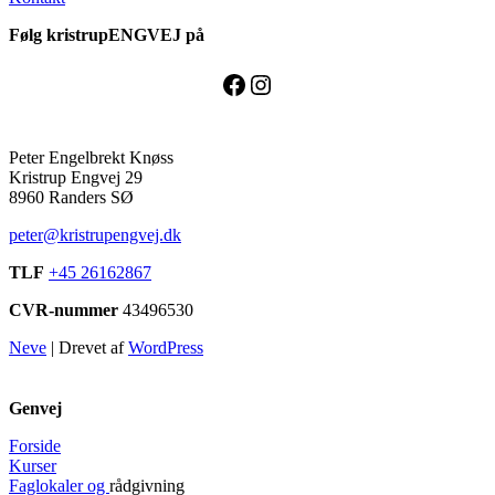
Følg kristrupENGVEJ på
Facebook
Instagram
Peter Engelbrekt Knøss
Kristrup Engvej 29
8960 Randers SØ
peter@kristrupengvej.dk
TLF
+45 26162867
CVR-nummer
43496530
Neve
| Drevet af
WordPress
Genvej
Forside
Kurser
Faglokaler og
rådgivning